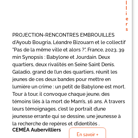
l
l
i
e
r
s
PROJECTION-RENCONTRES EMBROUILLES
d'Ayoub Bougria, Léandre Bizouarn et le collectif
"Pas de la même ville et alors ?", France, 2023, 39
min Synopsis : Babylone et Jourdain. Deux
quartiers, deux rivalités en Seine Saint Denis.
Galadio, grand de l’un des quartiers, réunit les
jeunes de ces deux bandes pour mettre en
lumière un crime : un petit de Babylone est mort.
Tour à tour, il convoque chaque jeune, des
témoins liés à la mort de Mam’s, 16 ans. A travers
leurs témoignages, c’est le portrait d’une
jeunesse errante qui se dessine, une jeunesse à
la recherche de repères et d’identités .
CEMÉA Aubervilliers
En savoir +