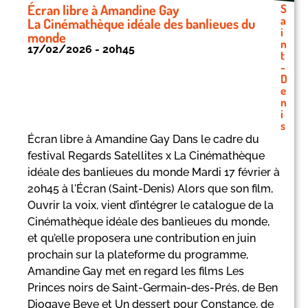
Écran libre à Amandine Gay
S
a
La Cinémathèque idéale des banlieues du
i
monde
n
17/02/2026 - 20h45
t
-
D
e
n
i
s
Écran libre à Amandine Gay Dans le cadre du
festival Regards Satellites x La Cinémathèque
idéale des banlieues du monde Mardi 17 février à
20h45 à l'Écran (Saint-Denis) Alors que son film,
Ouvrir la voix, vient d’intégrer le catalogue de la
Cinémathèque idéale des banlieues du monde,
et qu’elle proposera une contribution en juin
prochain sur la plateforme du programme,
Amandine Gay met en regard les films Les
Princes noirs de Saint-Germain-des-Prés, de Ben
Diogaye Beye et Un dessert pour Constance, de