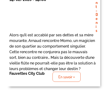
n
t
-
D
e
n
i
s
Alors qu’il est accablé par ses dettes et sa mère
mourante, Arnaud rencontre Momo, un magicien
de son quartier au comportement singulier.
Cette rencontre ne conjurera pas le mauvais
sort, bien au contraire… Mais la découverte d’une
vieille flûte ne pourrait-elle pas être la solution à
leurs problèmes et changer leur destin ?
Fauvettes City Club
En savoir +