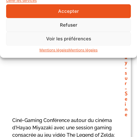
Gérer les services
Accepter
Refuser
Ciné-Gaming Miyazaki & Zelda
E
Voir les préférences
p
18/02/2026 - 15h00
i
Mentions légales
Mentions légales
n
a
y
-
s
u
r
-
S
e
i
n
e
Ciné-Gaming Conférence autour du cinéma
d'Hayao Miyazaki avec une session gaming
consacrée au jeu vidéo The Legend of Zelda: