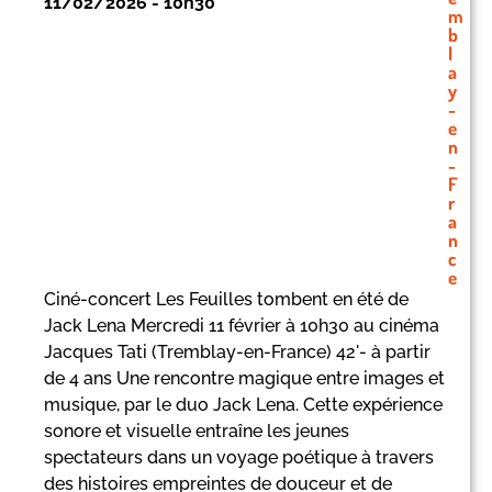
11/02/2026 - 10h30
m
b
l
a
y
-
e
n
-
F
r
a
n
c
e
Ciné-concert Les Feuilles tombent en été de
Jack Lena Mercredi 11 février à 10h30 au cinéma
Jacques Tati (Tremblay-en-France) 42'- à partir
de 4 ans Une rencontre magique entre images et
musique, par le duo Jack Lena. Cette expérience
sonore et visuelle entraîne les jeunes
spectateurs dans un voyage poétique à travers
des histoires empreintes de douceur et de