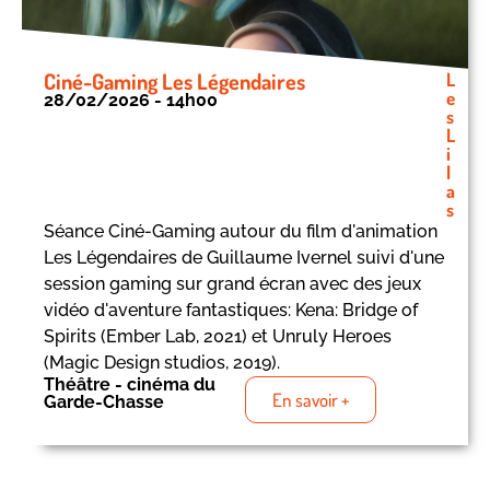
Ciné-Gaming Les Légendaires
L
e
28/02/2026 - 14h00
s
L
i
l
a
s
Séance Ciné-Gaming autour du film d'animation
Les Légendaires de Guillaume Ivernel suivi d'une
session gaming sur grand écran avec des jeux
vidéo d'aventure fantastiques: Kena: Bridge of
Spirits (Ember Lab, 2021) et Unruly Heroes
(Magic Design studios, 2019).
Théâtre - cinéma du
En savoir +
Garde-Chasse