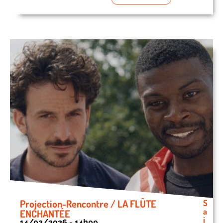
Projection-Rencontre / LA FLÛTE
S
a
ENCHANTÉE
i
14/02/2026 - 14h00