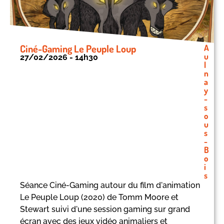
Ciné-Gaming Le Peuple Loup
A
u
27/02/2026 - 14h30
l
n
a
y
-
s
o
u
s
-
B
o
i
s
Séance Ciné-Gaming autour du film d'animation
Le Peuple Loup (2020) de Tomm Moore et
Stewart suivi d'une session gaming sur grand
écran avec des jeux vidéo animaliers et