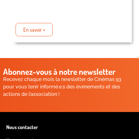
En savoir +
Abonnez-vous à notre newsletter
Recevez chaque mois la newsletter de Cinémas 93
pour vous tenir informé.e.s des événements et des
actions de l’association !
Nous contacter