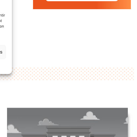
tir
nt
son
es