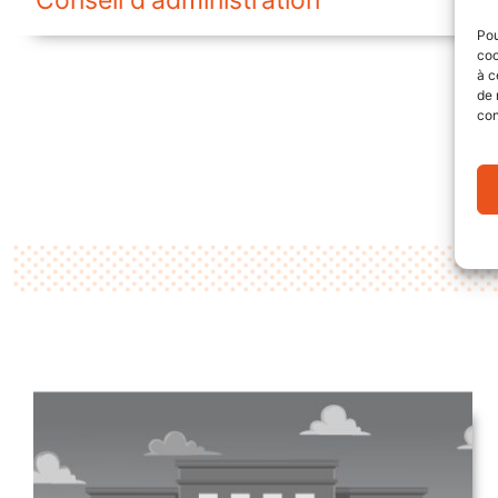
Pou
coo
à c
de 
con