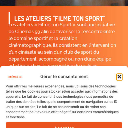
LES ATELIERS "FILME TON SPORT"
Les ateliers « Filme ton Sport » sont une initiative
de Cinémas 93 afin de favoriser la rencontre entre
le domaine sportif et la création
cinématographique. Ils consistent en l’intervention
d’un cinéaste au sein d’un club de sport du
département, accompagné ou non d’une équipe
artistique, dans la perspective de réaliser
collectivement un court métrage mettant en avant
Gérer le consentement
la discipline sportive des adhérents. Depuis août
2022, 9 ateliers se sont déroulés en partenariat
Pour offrir les meilleures expériences, nous utilisons des technologies
telles que les cookies pour stocker et/ou accéder aux informations des
avec 9 structures sportives différentes.
appareils. Le fait de consentir à ces technologies nous permettra de
traiter des données telles que le comportement de navigation ou les ID
En savoir +
uniques sur ce site. Le fait de ne pas consentir ou de retirer son
consentement peut avoir un effet négatif sur certaines caractéristiques
et fonctions.