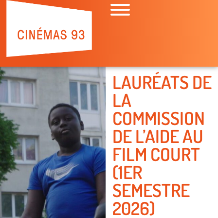
LAURÉATS DE
LA
COMMISSION
DE L’AIDE AU
FILM COURT
(1ER
SEMESTRE
2026)