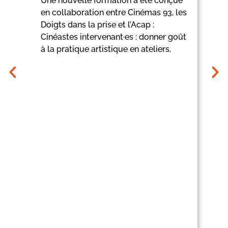
Une nouvelle formation a été conçue
en collaboration entre Cinémas 93, les
Doigts dans la prise et l’Acap :
Cinéastes intervenant·es : donner goût
Le
à la pratique artistique en ateliers.
sa
de
l’
sa
de
pe
mo
pr
ci
vo
mi