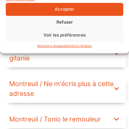
Accepter
Livry-Gargan / Place de la
Libération
Refuser
Voir les préférences
Mentions légales
Mentions légales
Montreuil / Bons baisers de
gitanie
Montreuil / Ne m'écris plus à cette
adresse
Montreuil / Tonio le remouleur