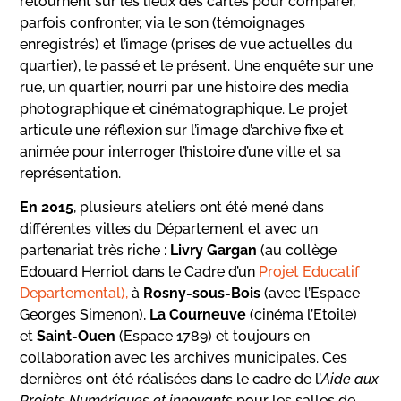
retournent sur les lieux des cartes pour comparer,
parfois confronter, via le son (témoignages
enregistrés) et l’image (prises de vue actuelles du
quartier), le passé et le présent. Une enquête sur une
rue, un quartier, nourri par une histoire des media
photographique et cinématographique. Le projet
articule une réflexion sur l’image d’archive fixe et
animée pour interroger l’histoire d’une ville et sa
représentation.
En 2015
, plusieurs ateliers ont été mené dans
différentes villes du Département et avec un
partenariat très riche :
Livry Gargan
(au collège
Edouard Herriot dans le Cadre d’un
Projet Educatif
Departemental),
à
Rosny-sous-Bois
(avec l’Espace
Georges Simenon),
La Courneuve
(cinéma l’Etoile)
et
Saint-Ouen
(Espace 1789) et toujours en
collaboration avec les archives municipales. Ces
dernières ont été réalisées dans le cadre de l’
Aide aux
Projets Numériques et innovants
pour les salles de