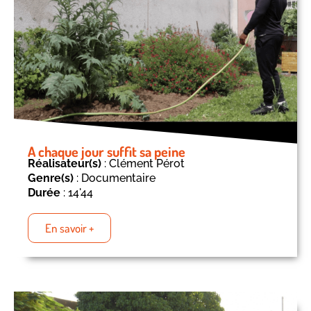
A chaque jour suffit sa peine​
Réalisateur(s)
: Clément Pérot
Genre(s)
: Documentaire
Durée
: 14'44
En savoir +