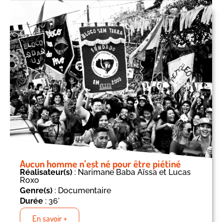
Aucun homme n’est né pour être piétiné
Réalisateur(s)
: Narimane Baba Aïssa et Lucas
Roxo
Genre(s)
: Documentaire
Durée
: 36'
En savoir +