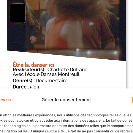
Être là, danser ici
Réalisateur(s)
: Charlotte Dufranc
Avec l'école Danses Montreuil
Genre(s)
: Documentaire
Durée
: 5'04
Gérer le consentement
r offrir les meilleures expériences, nous utilisons des technologies telles que les
kies pour stocker et/ou accéder aux informations des appareils. Le fait de consen
es technologies nous permettra de traiter des données telles que le comporteme
En savoir +
navigation ou les ID uniques sur ce site. Le fait de ne pas consentir ou de retirer 