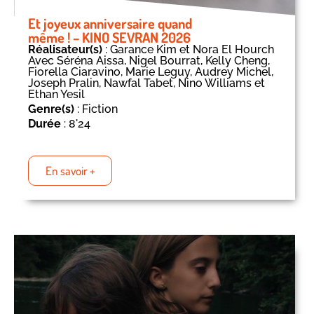
Et joyeux anniversaire quand
même ! – KINO SEVRAN 2026
Réalisateur(s)
: Garance Kim et Nora El Hourch
Avec Séréna Aissa, Nigel Bourrat, Kelly Cheng,
Fiorella Ciaravino, Marie Leguy, Audrey Michel,
Joseph Pralin, Nawfal Tabet, Nino Williams et
Ethan Yesil
Genre(s)
: Fiction
Durée
: 8'24
En savoir +