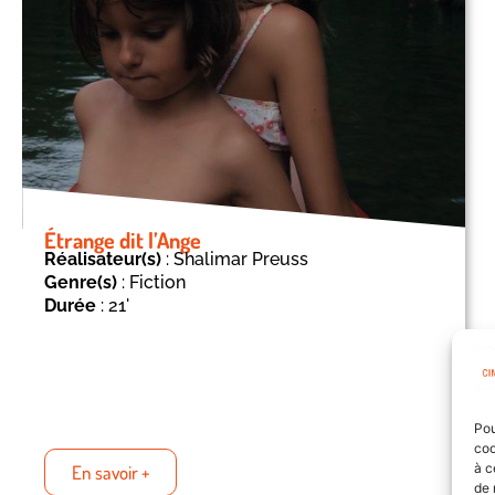
Étrange dit l’Ange
Réalisateur(s)
: Shalimar Preuss
Genre(s)
: Fiction
Durée
: 21'
Pou
coo
à c
En savoir +
de 