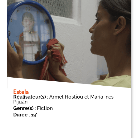
Estela
Réalisateur(s)
: Armel Hostiou et María Inés
Pijuán
Genre(s)
: Fiction
Durée
: 19'