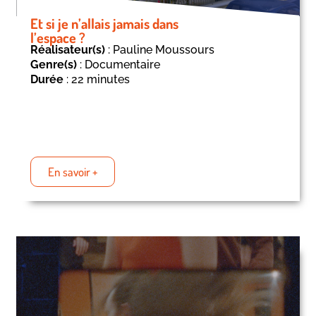
Et si je n’allais jamais dans
l’espace ?
Réalisateur(s)
: Pauline Moussours
Genre(s)
: Documentaire
Durée
: 22 minutes
En savoir +