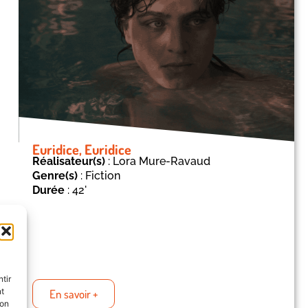
Euridice, Euridice
Réalisateur(s)
: Lora Mure-Ravaud
Genre(s)
: Fiction
Durée
: 42'
tir
nt
En savoir +
son