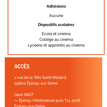
Adhésions
Aucune
Dispositifs scolaires
Ecole et cinéma
Collège au cinéma
Lycéens et apprentis au cinéma
ACCÈS
1 rue de la Tête Saint Médard
93800 Épinay-sur-Seine
Gare SNCF
— Épinay-Villetaneuse puis T11, arrêt
Épinay-sur-Seine