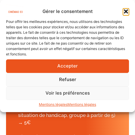
RER
Gérer le consentement
— ligne C, arrêt Épinay-sur-Seine
Bus
Pour offrir les meilleures expériences, nous utilisons des technologies
telles que les cookies pour stocker et/ou accéder aux informations des
— lignes 11, 237, 238, 361 ou N51, arrêt Gare
appareils. Le fait de consentir à ces technologies nous permettra de
d’Épinay-sur-Seine
traiter des données telles que le comportement de navigation ou les ID
Tram
uniques sur ce site. Le fait de ne pas consentir ou de retirer son
consentement peut avoir un effet négatif sur certaines caractéristiques
— T8, arrêt Épinay-sur-Seine-Gare
et fonctions.
Accepter
TARIFS
Refuser
• Plein → 8€
Voir les préférences
• Réduit (- 26 ans, + 60 ans, étudiant.e,
allocataire minima sociaux,
Mentions légales
Mentions légales
demandeur.euse d’emploi, personne en
situation de handicap, groupe à partir de 5)
→ 5€