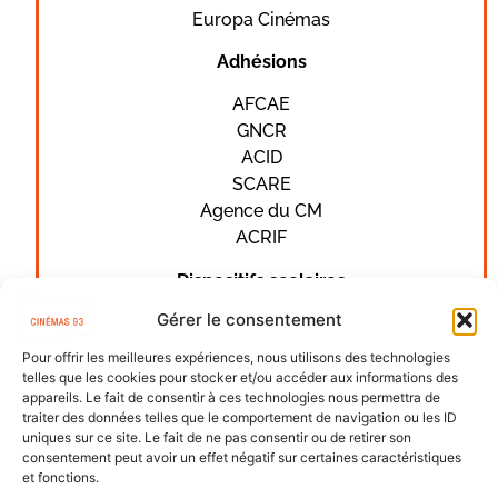
Europa Cinémas
Adhésions
AFCAE
GNCR
ACID
SCARE
Agence du CM
ACRIF
Dispositifs scolaires
Gérer le consentement
Ma Première Séance
Ecole et cinéma
Pour offrir les meilleures expériences, nous utilisons des technologies
Collège au cinéma
telles que les cookies pour stocker et/ou accéder aux informations des
appareils. Le fait de consentir à ces technologies nous permettra de
Lycéens et apprentis au cinéma
traiter des données telles que le comportement de navigation ou les ID
uniques sur ce site. Le fait de ne pas consentir ou de retirer son
consentement peut avoir un effet négatif sur certaines caractéristiques
et fonctions.