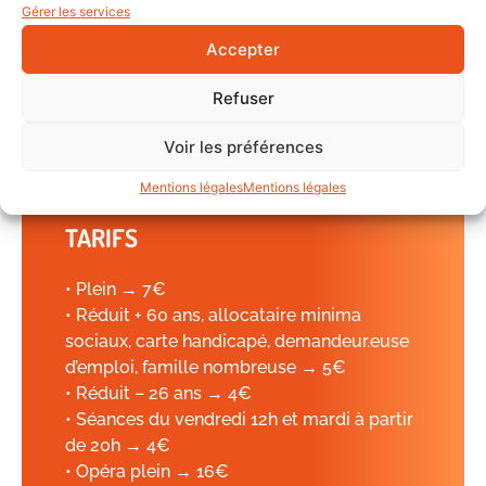
ACCÈS
Gérer les services
Accepter
12 place Jean Jaurès
93100 Montreuil
Refuser
Métro
Voir les préférences
— ligne 9, station Mairie de Montreuil
Mentions légales
Mentions légales
TARIFS
• Plein → 7€
• Réduit + 60 ans, allocataire minima
sociaux, carte handicapé, demandeur.euse
d’emploi, famille nombreuse → 5€
• Réduit – 26 ans → 4€
• Séances du vendredi 12h et mardi à partir
de 20h → 4€
• Opéra plein → 16€