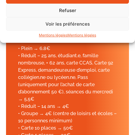
— ligne 54, 74, 174, 274 ou 341, arrêt
Refuser
Barbusse-Martre
Voir les préférences
TARIFS
Mentions légales
Mentions légales
• Plein → 6,8€
• Réduit – 25 ans, étudiant.e, famille
nombreuse, + 62 ans, carte CCAS, Carte 92
Express, demandeur.euse d’emploi, carte
collégien.ne ou lycéen.ne, Pass
(uniquement pour l’achat de carte
d’abonnement 50 €), séances du mercredi
→ 5,5€
• Réduit – 14 ans → 4€
• Groupe → 4€ (centre de loisirs et écoles –
10 personnes minimum)
• Carte 10 places → 50€