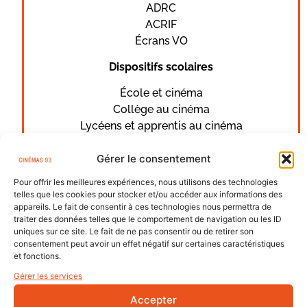
ADRC
ACRIF
Écrans VO
Dispositifs scolaires
École et cinéma
Collège au cinéma
Lycéens et apprentis au cinéma
Gérer le consentement
ACCÈS
Pour offrir les meilleures expériences, nous utilisons des technologies
telles que les cookies pour stocker et/ou accéder aux informations des
appareils. Le fait de consentir à ces technologies nous permettra de
16-18 allée Léon Gambetta
traiter des données telles que le comportement de navigation ou les ID
uniques sur ce site. Le fait de ne pas consentir ou de retirer son
92110 Clichy-la-Garenne
consentement peut avoir un effet négatif sur certaines caractéristiques
et fonctions.
Métro
Gérer les services
— ligne 13, arrêt Mairie de Clichy
Accepter
Bus