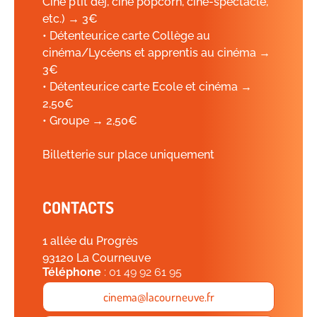
Ciné p’tit dej, ciné popcorn, ciné-spectacle,
etc.) → 3€
• Détenteur.ice carte Collège au
cinéma/Lycéens et apprentis au cinéma →
3€
• Détenteur.ice carte Ecole et cinéma →
2,50€
• Groupe → 2,50€
Billetterie sur place uniquement
CONTACTS
1 allée du Progrès
93120 La Courneuve
Téléphone
: 01 49 92 61 95
cinema@lacourneuve.fr