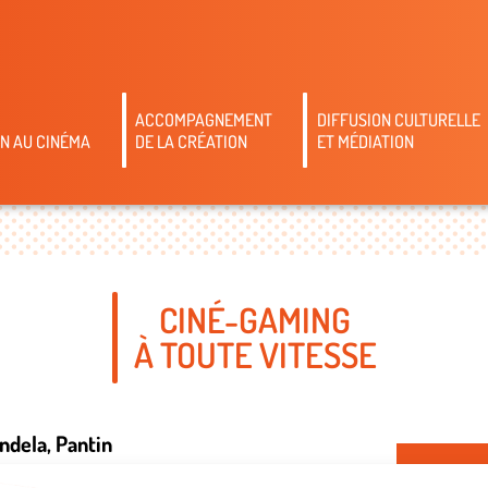
ACCOMPAGNEMENT
DIFFUSION CULTURELLE
N AU CINÉMA
DE LA CRÉATION
ET MÉDIATION
CINÉ-GAMING
À TOUTE VITESSE
andela
, Pantin
CON