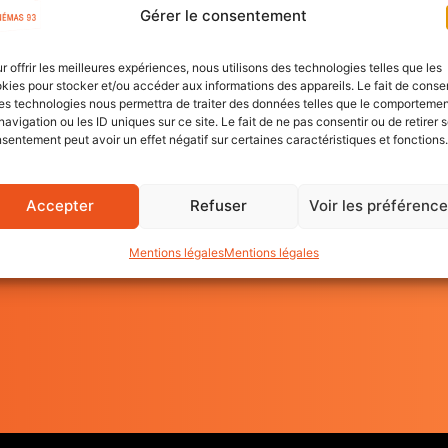
owler, 2024), précédé d’une session gaming
Gérer le consentement
par notre médiateur Clément Sabathié :
Clém
Charg
 personnages iconiques de la licence
pixel art
;
r offrir les meilleures expériences, nous utilisons des technologies telles que les
06 61
e course à travers les innombrables circuits de
kies pour stocker et/ou accéder aux informations des appareils. Le fait de consen
es technologies nous permettra de traiter des données telles que le comporteme
navigation ou les ID uniques sur ce site. Le fait de ne pas consentir ou de retirer 
u simulation de coopération et gestion d’une
sentement peut avoir un effet négatif sur certaines caractéristiques et fonctions.
de course arcade où l’on progresse au rythme
Accepter
Refuser
Voir les préférenc
Mentions légales
Mentions légales