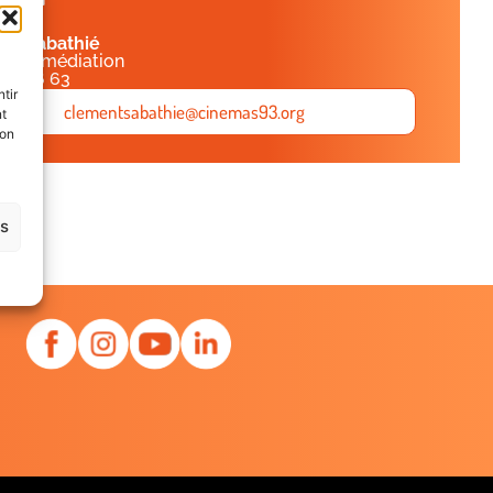
ent
Sabathié
é de médiation
 36 16 63
tir
clementsabathie@cinemas93.org
nt
son
es