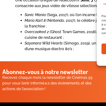
Une occasion unique de redécouvrir
Sonic 3
(Jeff F
consacrée aux jeux vidéo de vitesse sélectionnés 
Sonic Mania
(Sega, 2017), où l’on incarne les
Pou
Mario Kart 8
(Nintendo, 2017), le célèbre jeu d
coo
à c
la franchise ;
de 
Overcooked 2
(Ghost Town Games, 2018), un je
con
cuisine de restaurant ;
Sayonara Wild Hearts
(Simogo, 2019), un jeu 
d’une musique électro 80’s ;
Abonnez-vous à notre newsletter
Recevez chaque mois la newsletter de Cinémas 93
pour vous tenir informé.e.s des événements et des
actions de l’association !