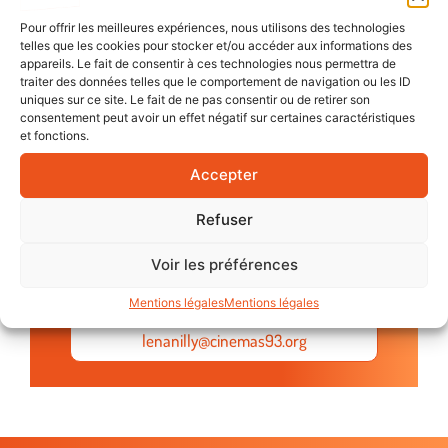
plaques de lanterne magique des siècles
Pour offrir les meilleures expériences, nous utilisons des technologies
précédents, Anne Gourdet-Marès réunit passé et
telles que les cookies pour stocker et/ou accéder aux informations des
présent dans un voyage poétique composé
appareils. Le fait de consentir à ces technologies nous permettra de
traiter des données telles que le comportement de navigation ou les ID
d’images lumineuses. Il rappelle que l’invention
uniques sur ce site. Le fait de ne pas consentir ou de retirer son
de la projection fut d’abord la création d’une
consentement peut avoir un effet négatif sur certaines caractéristiques
machine à raconter des histoires, pour le plus
et fonctions.
grand plaisir des yeux et de notre imagination
Accepter
CONTACT
Refuser
Lena
Nilly Urbaneja
Voir les préférences
Chargée de mission diffusion, formation
salles de cinéma et communication
Mentions légales
Mentions légales
07 69 50 19 89
lenanilly@cinemas93.org