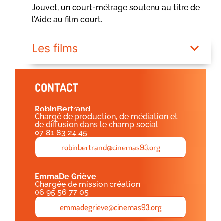
Jouvet, un court-métrage soutenu au titre de
l’Aide au film court.
Les films
CONTACT
Robin
Bertrand
Chargé de production, de médiation et
de diffusion dans le champ social
07 81 83 24 45
robinbertrand@cinemas93.org
Emma
De Griève
Chargée de mission création
06 95 56 77 05
emmadegrieve@cinemas93.org