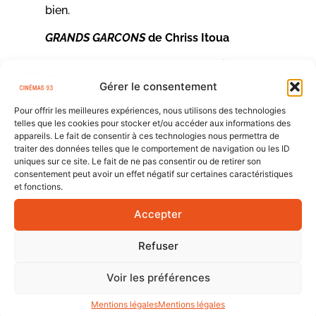
bien.
GRANDS GARCONS
de Chriss Itoua
Quatre Cents films – Documentaire – 2025 – 25
min
Gérer le consentement
« Après son bac, mon frère Junior décide
Pour offrir les meilleures expériences, nous utilisons des technologies
telles que les cookies pour stocker et/ou accéder aux informations des
d’arrêter ses études et je décide alors de filmer
appareils. Le fait de consentir à ces technologies nous permettra de
ses journées avec ses potes. Tous sont noirs, fils
traiter des données telles que le comportement de navigation ou les ID
d’immigrés et s’interrogent sur leur place au sein
uniques sur ce site. Le fait de ne pas consentir ou de retirer son
consentement peut avoir un effet négatif sur certaines caractéristiques
d’une société où leur présence n’est pas partout
et fonctions.
la bienvenue. »
(Chris Itoua)
Accepter
TOUT L’OR DU MONDE
de Nadia Boudaoud
Refuser
Nouvelle Toile Productions – Fiction – 2025 –
Voir les préférences
17 min
Mentions légales
Mentions légales
Manu, 39 ans, est amoureux.