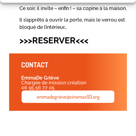
Ce soir, il invite – enfin ! – sa copine à la maison.
Il s’apprête à ouvrir la porte, mais le verrou est
bloqué de l’intérieur…
>>>RESERVER<<<
CONTACT
Emma
De Griève
Chargée de mission création
06 95 56 77 05
emmadegrieve@cinemas93.org