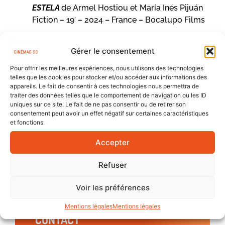
ESTELA
de Armel Hostiou et
María Inés Pijuán
Fiction – 19′ – 2024 – France – Bocalupo Films
Estela élève seule son enfant en banlieue de San
Gérer le consentement
Jose, au Costa Rica. Le jour où elle perd son
emploi, sa vie bascule.
Pour offrir les meilleures expériences, nous utilisons des technologies
telles que les cookies pour stocker et/ou accéder aux informations des
Séance suivie d’une rencontre avec Armel
appareils. Le fait de consentir à ces technologies nous permettra de
Hostiou.
traiter des données telles que le comportement de navigation ou les ID
uniques sur ce site. Le fait de ne pas consentir ou de retirer son
Ce film a bénéficié de l’Aide au film court, le
consentement peut avoir un effet négatif sur certaines caractéristiques
et fonctions.
dispositif de soutien à la création, à la production
et à la diffusion du Département de la Seine-
Accepter
Saint-Denis.
Refuser
Les films
Voir les préférences
Mentions légales
Mentions légales
CONTACT