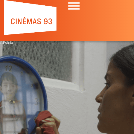
©Estela