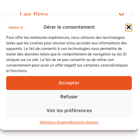
Les films
Gérer le consentement
CONTACT
Pour offrir les meilleures expériences, nous utilisons des technologies
telles que les cookies pour stocker et/ou accéder aux informations des
appareils. Le fait de consentir à ces technologies nous permettra de
Robin
Bertrand
traiter des données telles que le comportement de navigation ou les ID
Chargé de production, de médiation et
uniques sur ce site. Le fait de ne pas consentir ou de retirer son
de diffusion dans le champ social
consentement peut avoir un effet négatif sur certaines caractéristiques
07 81 83 24 45
et fonctions.
robinbertrand@cinemas93.org
Accepter
Refuser
Voir les préférences
Mentions légales
Mentions légales