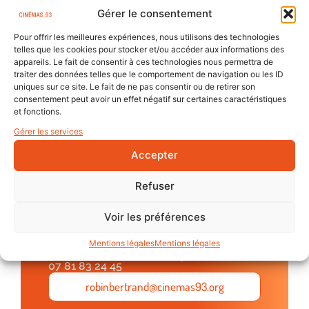
Gérer le consentement
Projection du court-métrage
La flûte enchantée
Pour offrir les meilleures expériences, nous utilisons des technologies
Soutenu au titre de l’Aide au Film Court du
telles que les cookies pour stocker et/ou accéder aux informations des
appareils. Le fait de consentir à ces technologies nous permettra de
département de Seine-Saint-Denis
traiter des données telles que le comportement de navigation ou les ID
uniques sur ce site. Le fait de ne pas consentir ou de retirer son
Suivie d’une rencontre avec le comédien Esdras
consentement peut avoir un effet négatif sur certaines caractéristiques
Registe
et fonctions.
Gérer les services
Les films
Accepter
Refuser
CONTACT
Voir les préférences
Robin
Bertrand
Chargé de production, de médiation et
Mentions légales
Mentions légales
de diffusion dans le champ social
07 81 83 24 45
robinbertrand@cinemas93.org