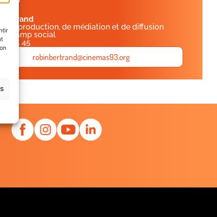
n
Bertrand
é de production, de médiation et de diffusion
tir
le champ social
nt
 83 24 45
son
robinbertrand@cinemas93.org
es