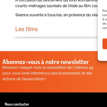
A l’occasion du lancement du Kino Romainville, Ciné
courts-métrages lauréats de l’Aide au film court e
Pou
Séance ouverte à tous.tes, en présence du réalisat
coo
à c
de 
Les films
con
Abonnez-vous à notre newsletter
Recevez chaque mois la newsletter de Cinémas 93
pour vous tenir informé.e.s des événements et des
actions de l’association !
Nous contacter