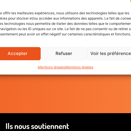
mas 93 vous invite à (re)découvrir trois
n compagnie des jeunes.
Robi
r offrir les meilleures expériences, nous utilisons des technologies telles que les
Charg
eur Geordy Couturiau.
kies pour stocker et/ou accéder aux informations des appareils. Le fait de consen
dans 
es technologies nous permettra de traiter des données telles que le comporteme
07 81
navigation ou les ID uniques sur ce site. Le fait de ne pas consentir ou de retirer 
sentement peut avoir un effet négatif sur certaines caractéristiques et fonctions.
Accepter
Refuser
Voir les préférenc
Mentions légales
Mentions légales
Ils nous soutiennent