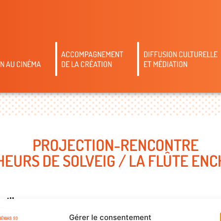
ACCOMPAGNEMENT
DIFFUSION CULTURELLE
N AU CINÉMA
DE LA CRÉATION
ET MÉDIATION
PROJECTION-RENCONTRE
HEURS DE SOLVEIG / LA FLÛTE ENC
ville
CON
Gérer le consentement