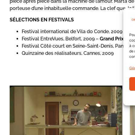
pièce après pièce dans la machine de l’amour. Marta de
porteuse d’une inhabituelle commande. La clef que João
SÉLECTIONS EN FESTIVALS
Festival international de Vila do Conde, 2009 –
Gra
Pou
Festival EntreVues, Belfort, 2009 –
Grand Prix com
coo
Festival Côté court en Seine-Saint-Denis, Pantin, 
à c
de 
Quinzaine des réalisateurs, Cannes, 2009
con
Gér