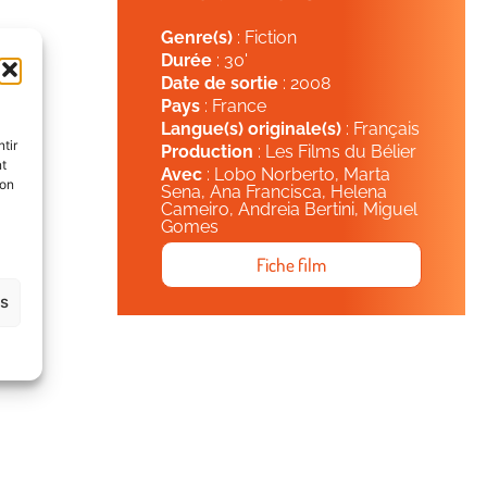
Genre(s)
: Fiction
Durée
: 30'
Date de sortie
: 2008
Pays
: France
Langue(s) originale(s)
: Français
tir
Production
: Les Films du Bélier
nt
Avec
: Lobo Norberto, Marta
son
Sena, Ana Francisca, Helena
Cameiro, Andreia Bertini, Miguel
Gomes
Fiche film
es