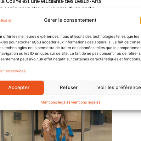
 la Coline est une étudiante des Beaux-Arts
 copie pour elle ouvre plus d’une porte.
Gérer le consentement
nd Prix compétition nationale
r offrir les meilleures expériences, nous utilisons des technologies telles que les
pétition fiction court-métrage
kies pour stocker et/ou accéder aux informations des appareils. Le fait de consen
2009
es technologies nous permettra de traiter des données telles que le comporteme
navigation ou les ID uniques sur ce site. Le fait de ne pas consentir ou de retirer 
sentement peut avoir un effet négatif sur certaines caractéristiques et fonctions.
er les services
Aide au film court
Accepter
Refuser
Voir les préférenc
Mentions légales
Mentions légales