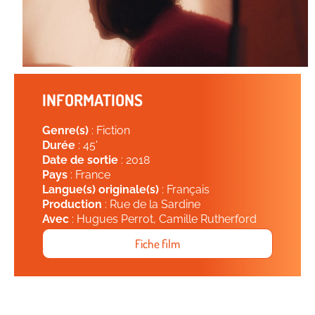
INFORMATIONS
Genre(s)
: Fiction
Durée
: 45'
Date de sortie
: 2018
Pays
: France
Langue(s) originale(s)
: Français
Production
: Rue de la Sardine
Avec
: Hugues Perrot, Camille Rutherford
Fiche film