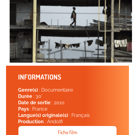
INFORMATIONS
Genre(s)
: Documentaire
Durée
: 30'
Date de sortie
: 2010
Pays
: France
Langue(s) originale(s)
: Français
Production
: Andolfi
Fiche film