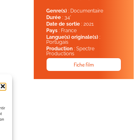
Genre(s)
: Documentaire
Durée
: 34'
Date de sortie
: 2021
Pays
: France
Langue(s) originale(s)
:
Portugais
Production
: Spectre
Productions
Fiche film
tir
nt
son