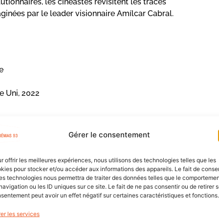
utionnaires, les cinéastes revisitent les traces
aginées par le leader visionnaire Amílcar Cabral.
e
e Uni, 2022
Gérer le consentement
r offrir les meilleures expériences, nous utilisons des technologies telles que les
, 2022
kies pour stocker et/ou accéder aux informations des appareils. Le fait de consen
es technologies nous permettra de traiter des données telles que le comporteme
est African Film
navigation ou les ID uniques sur ce site. Le fait de ne pas consentir ou de retirer 
sentement peut avoir un effet négatif sur certaines caractéristiques et fonctions.
Germany, 2023
er les services