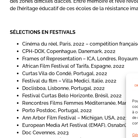
des zones difficiles d’accès. Entre mémoire et rêve révol
de l’héritage éducatif de ces écoles de la résistance im
SÉLECTIONS EN FESTIVALS
Cinéma du réel, Paris, 2022 – compétition français
CPH-DOX, Copenhague, Danemark, 2022
Frames of Representation – ICA, Londres, Royaum
African Film Festival of Tarifa, Espagne, 2022
Curtas Vila do Condé, Portugal, 2022
Festival du film – Villa Medici, Italie, 2022
Doclisboa, Lisbonne, Portugal, 2022
Festival Curtas Belo Horizonte, Brésil, 2022
Pou
Rencontres Films Femmes Méditerranée, Marseille
coo
Porto Postdoc, Portugal, 2022
à c
Ann Arbor Film Festival – Michigan, USA, 2023 –
B
de 
con
European Media Art Festival (EMAF), Osnabrück, 
Doc Cevennes, 2023
Gér