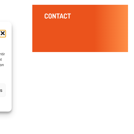
CONTACT
tir
nt
son
es