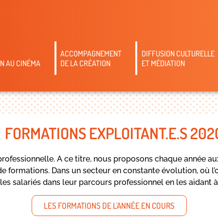
ACCOMPAGNEMENT
DIFFUSION CULTURELLE
N AU CINÉMA
DE LA CRÉATION
ET MÉDIATION
FORMATIONS EXPLOITANT.E.S 202
ofessionnelle. A ce titre, nous proposons chaque année aux 
de formations. Dans un secteur en constante évolution, où
 les salariés dans leur parcours professionnel en les aidant
LES FORMATIONS DE L'ANNÉE EN COURS