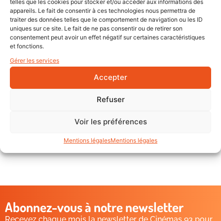
telles que les cookies pour stocker et/ou accéder aux informations des
appareils. Le fait de consentir à ces technologies nous permettra de
PUBLICS D’IME DANS LEUR
traiter des données telles que le comportement de navigation ou les ID
uniques sur ce site. Le fait de ne pas consentir ou de retirer son
DÉCOUVERTE DU CINÉMA ?
consentement peut avoir un effet négatif sur certaines caractéristiques
et fonctions.
Gérer les services
CONTACT
Accepter
Refuser
Voir les préférences
Mentions légales
Mentions légales
Abonnez-vous à notre newsletter
Recevez chaque mois la newsletter de Cinémas 93 pour