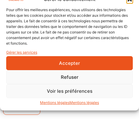
court.
Pour offrir les meilleures expériences, nous utilisons des technologies
𝐂𝐨𝐦𝐦𝐞𝐧𝐭 𝐲 𝐩𝐚𝐫𝐭𝐢𝐜𝐢𝐩𝐞𝐫 ?
telles que les cookies pour stocker et/ou accéder aux informations des
appareils. Le fait de consentir à ces technologies nous permettra de
Il faut se connecter, le jour même, au lien de
traiter des données telles que le comportement de navigation ou les ID
participation ci-dessous :
uniques sur ce site. Le fait de ne pas consentir ou de retirer son
consentement peut avoir un effet négatif sur certaines caractéristiques
et fonctions.
Participation webinaire
—————————————-
Gérer les services
𝐿’𝐴𝑖𝑑𝑒 𝑎𝑢 𝑓𝑖𝑙𝑚 𝑐𝑜𝑢𝑟𝑡 𝑒𝑠𝑡 𝑙𝑒 𝑑𝑖𝑠𝑝𝑜𝑠𝑖𝑡𝑖𝑓 𝑑𝑒 𝑠𝑜𝑢𝑡𝑖𝑒𝑛 𝑎̀ 𝑙𝑎 𝑐𝑟𝑒́𝑎𝑡𝑖𝑜𝑛, 𝑎̀ 𝑙𝑎
Accepter
𝑑𝑖𝑓𝑓𝑢𝑠𝑖𝑜𝑛 𝑒𝑡 𝑎̀ 𝑙𝑎 𝑝𝑟𝑜𝑑𝑢𝑐𝑡𝑖𝑜𝑛 𝑑𝑒 𝑓𝑖𝑙𝑚𝑠 𝑑𝑒 𝑐𝑜𝑢𝑟𝑡 𝑚𝑒́𝑡𝑟𝑎𝑔𝑒 𝑑𝑢
𝐷𝑒́𝑝𝑎𝑟𝑡𝑒𝑚𝑒𝑛𝑡 𝑑𝑒 𝑙𝑎 𝑆𝑒𝑖𝑛𝑒-𝑆𝑎𝑖𝑛𝑡-𝐷𝑒𝑛𝑖𝑠.
Refuser
Pour en savoir + sur les modalités d’inscription à l’Aide
Voir les préférences
au film court :
Mentions légales
Mentions légales
En savoir +