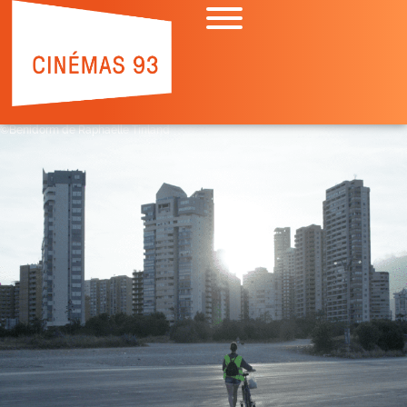
©Benidorm de Raphaëlle Tinland