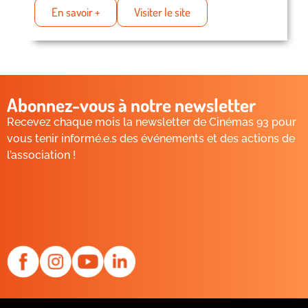
En savoir +
Visiter le site
Abonnez-vous à notre newsletter
Recevez chaque mois la newsletter de Cinémas 93 pour
vous tenir informé.e.s des événements et des actions de
l’association !