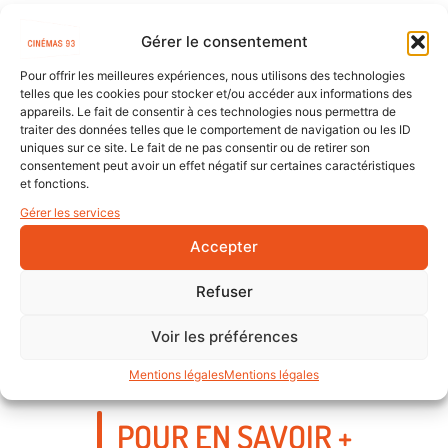
Gérer le consentement
CONTACT
Pour offrir les meilleures expériences, nous utilisons des technologies
telles que les cookies pour stocker et/ou accéder aux informations des
Lena
Nilly Urbaneja
appareils. Le fait de consentir à ces technologies nous permettra de
Chargée de mission diffusion, formation
traiter des données telles que le comportement de navigation ou les ID
salles de cinéma et communication
uniques sur ce site. Le fait de ne pas consentir ou de retirer son
07 69 50 19 89
consentement peut avoir un effet négatif sur certaines caractéristiques
lenanilly@cinemas93.org
et fonctions.
Gérer les services
Accepter
Refuser
Voir les préférences
Mentions légales
Mentions légales
POUR EN SAVOIR +