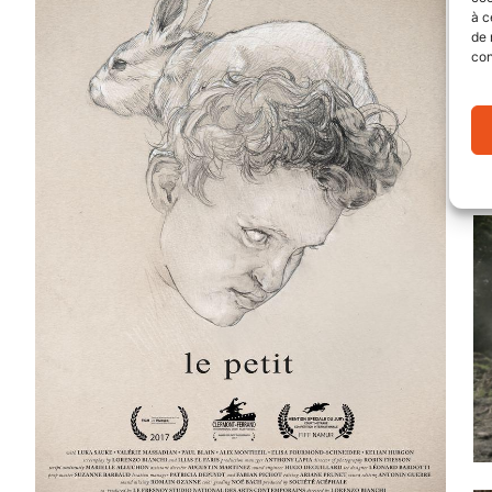
à c
de 
con