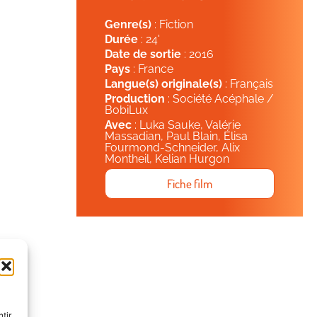
Genre(s)
: Fiction
Durée
: 24'
Date de sortie
: 2016
Pays
: France
Langue(s) originale(s)
: Français
Production
: Société Acéphale /
BobiLux
Avec
: Luka Sauke, Valérie
Massadian, Paul Blain, Élisa
Fourmond-Schneider, Alix
Montheil, Kelian Hurgon
Fiche film
tir