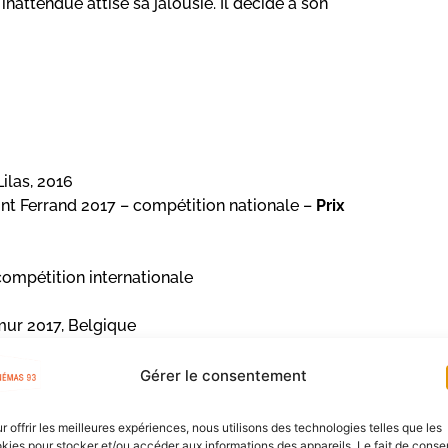
inattendue attise sa jalousie. Il décide à son
ilas, 2016
ont Ferrand 2017 – compétition nationale –
Prix
compétition internationale
mur 2017, Belgique
Aide au film court
Gérer le consentement
r offrir les meilleures expériences, nous utilisons des technologies telles que les
kies pour stocker et/ou accéder aux informations des appareils. Le fait de consen