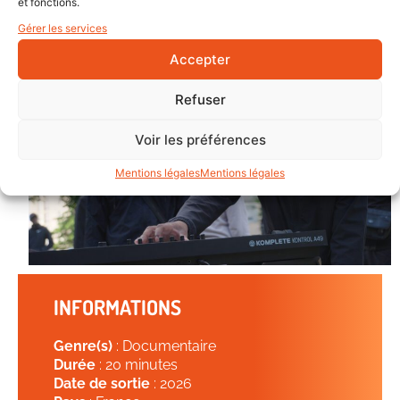
et fonctions.
Gérer les services
Accepter
Refuser
Voir les préférences
Mentions légales
Mentions légales
INFORMATIONS
Genre(s)
: Documentaire
Durée
: 20 minutes
Date de sortie
: 2026